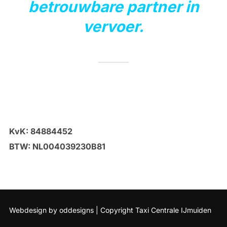
betrouwbare partner in
vervoer.
KvK: 84884452
BTW: NL004039230B81
Webdesign by oddesigns | Copyright Taxi Centrale IJmuiden